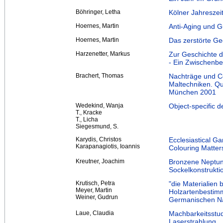
Böhringer, Letha
Kölner Jahreszei
Hoernes, Martin
Anti-Aging und 
Hoernes, Martin
Das zerstörte Ge
Harzenetter, Markus
Zur Geschichte d
- Ein Zwischenbe
Brachert, Thomas
Nachträge und Co
Maltechniken. Qu
München 2001
Wedekind, Wanja
Object-specific 
T., Kracke
T., Licha
Siegesmund, S.
Karydis, Christos
Ecclesiastical G
Karapanagiotis, Ioannis
Colouring Matter
Kreutner, Joachim
Bronzene Neptun
Sockelkonstrukti
Krutisch, Petra
"die Materialien
Meyer, Martin
Holzartenbestim
Weiner, Gudrun
Germanischen N
Laue, Claudia
Machbarkeitsstud
Laserstrahlung