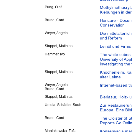
Pung, Olaf
Methylmethacryla
Klebungen in der
Brune, Cord
Hericare - Docum
Conservation
Weyer, Angela
Die mittelalterlic
und Reform
Stappel, Matthias
Leinöl und Firni
Hammer, Ivo
The white cubes 
University of App
investigating th
Stappel, Matthias
Knochenleim, Kas
alter Leime
Weyer, Angela
Internet-based tr
Brune, Cord
Stappel, Matthias
Bierlasur, Holz- 
Ursula, Schädler-Saub
Zur Restaurierun
Europa: Eine Bib
Brune, Cord
The Cloister of S
Reports Go Onli
Maniakowska, Zofia
Konserwacja malow