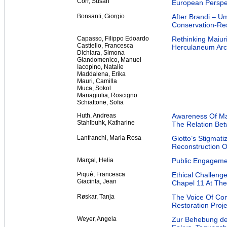
Corr, Susan
European Perspe
Bonsanti, Giorgio
After Brandi – U
Conservation-Rest
Capasso, Filippo Edoardo
Rethinking Maiu
Castiello, Francesca
Herculaneum Arc
Dichiara, Simona
Giandomenico, Manuel
Iacopino, Natalie
Maddalena, Erika
Mauri, Camilla
Muca, Sokol
Mariagiulia, Roscigno
Schiattone, Sofia
Huth, Andreas
Awareness Of Mat
Stahlbuhk, Katharine
The Relation Bet
Lanfranchi, Maria Rosa
Giotto’s Stigmati
Reconstruction 
Marçal, Helia
Public Engagemen
Piqué, Francesca
Ethical Challeng
Giacinta, Jean
Chapel 11 At The
Røskar, Tanja
The Voice Of Con
Restoration Proje
Weyer, Angela
Zur Behebung der