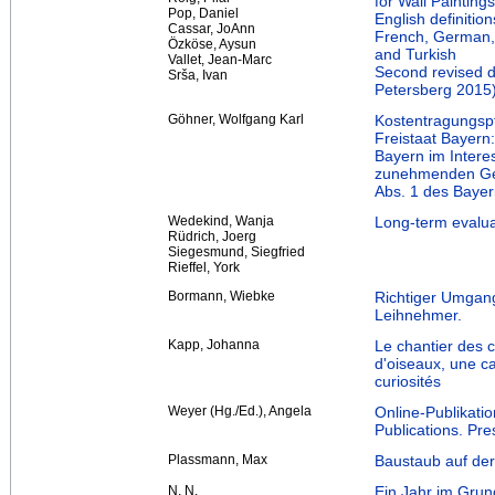
for Wall Painting
Pop, Daniel
English definition
Cassar, JoAnn
French, German, 
Özköse, Aysun
and Turkish
Vallet, Jean-Marc
Second revised di
Srša, Ivan
Petersberg 2015
Göhner, Wolfgang Karl
Kostentragungspf
Freistaat Bayern
Bayern im Intere
zunehmenden Gese
Abs. 1 des Baye
Wedekind, Wanja
Long-term evaluat
Rüdrich, Joerg
Siegesmund, Siegfried
Rieffel, York
Bormann, Wiebke
Richtiger Umgang
Leihnehmer.
Kapp, Johanna
Le chantier des c
d'oiseaux, une c
curiosités
Weyer (Hg./Ed.), Angela
Online-Publikatio
Publications. Pre
Plassmann, Max
Baustaub auf der
N. N.
Ein Jahr im Gru