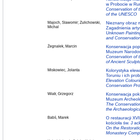
w Probocie w Ru
Conservation of t
of the UNESCO
Majoch, Slawomir; Zulichowski,
Nieznany obraz m
Michal
Zagadnienia arty
Unknown Painting 
and Conservatio
Żegnalek, Marcin
Konserwacja popi
Muzeum Narodow
Conservation of 
of Ancient Sculp
Miskowiec, Jolanta
Kolorystyka elew
Toruniu i ich pr
Elevation Colour
Conservation Pr
Wiatr, Grzegorz
Konserwacja pokr
Muzeum Archeolo
The Conservatio
the Archaeologi
Babś, Marek
O restauracji XVI
kościoła św. J ac
On the Restorati
Monastery Compl