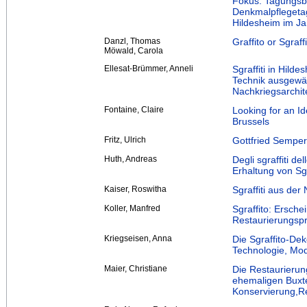
Fokus. Tagungsber
Denkmalpflegeta
Hildesheim im J
Danzl, Thomas
Graffito or Sgraff
Möwald, Carola
Ellesat-Brümmer, Anneli
Sgraffiti in Hild
Technik ausgewä
Nachkriegsarchit
Fontaine, Claire
Looking for an Ide
Brussels
Fritz, Ulrich
Gottfried Semper
Huth, Andreas
Degli sgraffiti d
Erhaltung von Sgr
Kaiser, Roswitha
Sgraffiti aus der
Koller, Manfred
Sgraffito: Ersch
Restaurierungsp
Kriegseisen, Anna
Die Sgraffito-De
Technologie, Mod
Maier, Christiane
Die Restaurierun
ehemaligen Buxt
Konservierung,Re