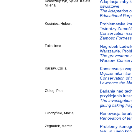
Kołodziejczyk, Sylvia; Kaleta,
Adaptacja zabytk
Milena
oświatowe
The Adaptation of
Educational Pur
Kosiniec, Hubert
Problematyka ko
Twierdzy Zamoś
Conservation issu
Zamosc Fortress
Fuks, Irma
Nagrobek Ludwik
Warszawie. Prob
The gravestone o
Warsaw. Conserv
Karsay, Csilla
Konserwacja wapi
Męczennika i św.
Conservation of 
Lawrence the Mar
Oblog, Piotr
Badania nad tech
przyklejania łus
The investigation
gluing flaking fr
Gibczyński, Maciej
Renowacja toruń
Renovation of te
Zegnalek, Marcin
Problemy ikonogr
V-VI w. i jego ko