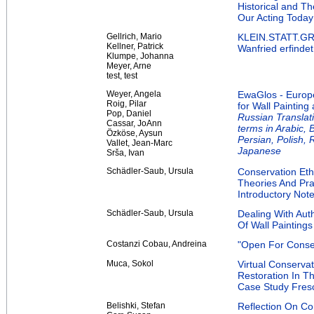
Historical and T
Our Acting Today
Gellrich, Mario
KLEIN.STATT.G
Kellner, Patrick
Wanfried erfindet
Klumpe, Johanna
Meyer, Arne
test, test
Weyer, Angela
EwaGlos - Europe
Roig, Pilar
for Wall Painting
Pop, Daniel
Russian Translati
Cassar, JoAnn
terms in Arabic, 
Özköse, Aysun
Persian, Polish,
Vallet, Jean-Marc
Japanese
Srša, Ivan
Schädler-Saub, Ursula
Conservation Eth
Theories And Pra
Introductory Not
Schädler-Saub, Ursula
Dealing With Aut
Of Wall Paintings
Costanzi Cobau, Andreina
"Open For Conser
Muca, Sokol
Virtual Conservat
Restoration In T
Case Study Fresc
Belishki, Stefan
Reflection On Co