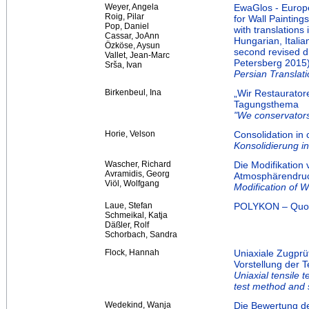
Weyer, Angela
EwaGlos - Europe
Roig, Pilar
for Wall Painting
Pop, Daniel
with translations
Cassar, JoAnn
Hungarian, Itali
Özköse, Aysun
second revised di
Vallet, Jean-Marc
Petersberg 2015
Srša, Ivan
Persian Translati
Birkenbeul, Ina
„Wir Restaurator
Tagungsthema
"We conservators 
Horie, Velson
Consolidation in 
Konsolidierung i
Wascher, Richard
Die Modifikation
Avramidis, Georg
Atmosphärendruck
Viöl, Wolfgang
Modification of 
Laue, Stefan
POLYKON – Quo 
Schmeikal, Katja
Däßler, Rolf
Schorbach, Sandra
Flock, Hannah
Uniaxiale Zugprü
Vorstellung der 
Uniaxial tensile t
test method and 
Wedekind, Wanja
Die Bewertung der