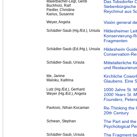
Maierbacher-Legl, Gerdi
Das Tobsdorfer C
Buchholz, Ralf
Siebenbürgische
Fiedler, Christine
Reychmut aus S
Karius, Susanne
Weyer, Angela
Visión general d
Schädler-Saub (Hg./Ed.), Ursula
Hildesheimer Leit
Konservierung-Re
Fragmenten
Schädler-Saub (Ed./Hg.), Ursula
Hildesheim Guidel
Conservation-Res
Schädler-Saub, Ursula
Mittelalterliche 
und Restaurieru
Ide, Janine
Kirchliche Cowor
Maloku, Kaltrina
Glaubens. Eine S
Lutz (Hg./Ed.), Gerhard
1000 Jahre St. Mi
Weyer (Hg./Ed.), Angela
1000 Years St. M
Founders
, Peter
Pavlovic, Nihan Kocaman
Re-Thinking the 
20th Century
Schwan, Stephan
The Part and the
Psychological Pe
Schädler-Saub, Ursula
The Fragment bet