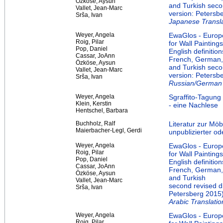
Özköse, Aysun
and Turkish secon
Vallet, Jean-Marc
version: Petersb
Srša, Ivan
Japanese Transla
Weyer, Angela
EwaGlos - Europe
Roig, Pilar
for Wall Painting
Pop, Daniel
English definition
Cassar, JoAnn
French, German, 
Özköse, Aysun
and Turkish secon
Vallet, Jean-Marc
version: Petersb
Srša, Ivan
Russian/German T
Weyer, Angela
Sgraffito-Tagun
Klein, Kerstin
- eine Nachlese
Hentschel, Barbara
Buchholz, Ralf
Literatur zur Möb
Maierbacher-Legl, Gerdi
unpublizierter ode
Weyer, Angela
EwaGlos - Europe
Roig, Pilar
for Wall Painting
Pop, Daniel
English definition
Cassar, JoAnn
French, German, 
Özköse, Aysun
and Turkish
Vallet, Jean-Marc
second revised di
Srša, Ivan
Petersberg 2015
Arabic Translatio
Weyer, Angela
EwaGlos - Europe
Roig, Pilar