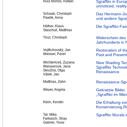
Ruiz Alonso, Rafael
Sgraffito in Euro
unnoticed, reality
Schaab, Christoph
Das Hermann-Jose
Pawlik, Anna
und andere Sgraf
Häfner, Klaus
Die Sgraffito-Fa
Staschull, Matthias
Tinzl, Christoph
Widerschein des S
Jahrhunderts in 
Vojtěchovský, Jan
Restoration of th
Waisser, Pavel
Past and Present
Wichterlová, Zuzana
New Shading Tec
Waisserová, Jana
Sgraffito Technol
Skružná, Olga
Renaissance
Válek, Jan
Matthias, Zahn
Renaissance-Sgraf
Weyer, Angela
Gekratzte Bilder
„Sgraffito im Wan
Klein, Kerstin
Die Erhaltung von
Konservierung,Re
Tal, Mika
Sgraffito Murals
Farkasch, Shay
Gabriel, Yossi