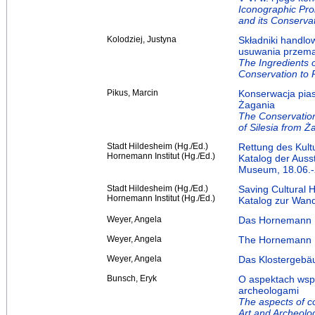
Iconographic Prob
and its Conserva
Kolodziej, Justyna
Składniki handl
usuwania przemal
The Ingredients 
Conservation to 
Pikus, Marcin
Konserwacja pias
Żagania
The Conservation
of Silesia from 
Stadt Hildesheim (Hg./Ed.)
Rettung des Kult
Hornemann Institut (Hg./Ed.)
Katalog der Auss
Museum, 18.06.-
Stadt Hildesheim (Hg./Ed.)
Saving Cultural 
Hornemann Institut (Hg./Ed.)
Katalog zur Wan
Weyer, Angela
Das Hornemann In
Weyer, Angela
The Hornemann In
Weyer, Angela
Das Klostergebäu
Bunsch, Eryk
O aspektach wspö
archeologami
The aspects of c
Art and Archeolog