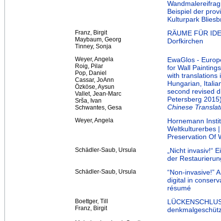
Wandmalereifragm
Beispiel der pro
Kulturpark Blies
Franz, Birgit
RÄUME FÜR IDEEN
Maybaum, Georg
Dorfkirchen
Tinney, Sonja
Weyer, Angela
EwaGlos - Europe
Roig, Pilar
for Wall Painting
Pop, Daniel
with translations
Cassar, JoAnn
Hungarian, Itali
Özköse, Aysun
second revised di
Vallet, Jean-Marc
Petersberg 2015
Srša, Ivan
Chinese Translat
Schwantes, Gesa
Weyer, Angela
Hornemann Instit
Weltkulturerbes 
Preservation Of 
Schädler-Saub, Ursula
„Nicht invasiv!“ E
der Restaurierun
Schädler-Saub, Ursula
“Non-invasive!” A
digital in conser
résumé
Boettger, Till
LÜCKENSCHLUSS: 
Franz, Birgit
denkmalgeschütz