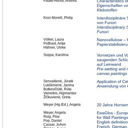
Pataki-Hundt, Andrea
Characteristics o
Eigenschaften vo
Klebstoffen
Kron Morelli, Philip
Interdisziplinär
von Funori
Interdisciplinary
Funori
Völkel, Laura
Nanocellulose – H
Potthast, Antje
Papierstabilisier
Hähner, Ulrike
Soppa, Karolina
Vornetzen und V
saugenden Schich
auf Leinwand
Pre-wetting and 
canvas paintings
Senvaitienė, Jūratė
Application of Ce
Lukšėnienė, Janina
Anwendung von Ce
Butkevičiūtė, Rūta
Vaineikis, Algimantas
Žičkuvienė, Greta
Weyer (Hg./Ed.), Angela
20 Jahre Hornema
Weyer, Angela
EwaGlos - Europe
Roig, Pilar
for Wall Painting
Pop, Daniel
English definition
Cassar, JoAnn
French, German, 