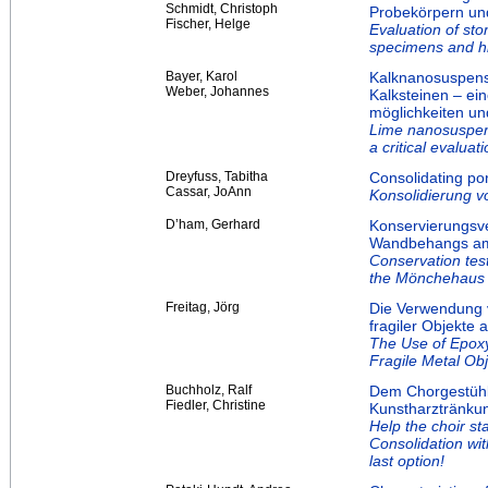
Schmidt, Christoph
Probekörpern und
Fischer, Helge
Evaluation of ston
specimens and hi
Bayer, Karol
Kalknanosuspensi
Weber, Johannes
Kalksteinen – ei
möglichkeiten u
Lime nanosuspens
a critical evaluati
Dreyfuss, Tabitha
Consolidating por
Cassar, JoAnn
Konsolidierung v
D’ham, Gerhard
Konservierungsve
Wandbehangs am
Conservation test
the Mönchehaus b
Freitag, Jörg
Die Verwendung 
fragiler Objekte 
The Use of Epoxy
Fragile Metal Ob
Buchholz, Ralf
Dem Chorgestühl 
Fiedler, Christine
Kunstharztränkun
Help the choir st
Consolidation wi
last option!