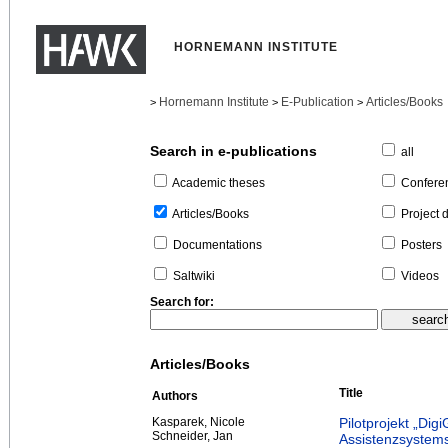
HORNEMANN INSTITUTE
Hornemann Institute
E-Publication
Articles/Books
>
>
>
Search in e-publications
all
Confere
Academic theses
Project 
Articles/Books
Posters
Documentations
Videos
Saltwiki
Search for:
Articles/Books
Title
Authors
Kasparek, Nicole
Pilotprojekt „Dig
Schneider, Jan
Assistenzsystems